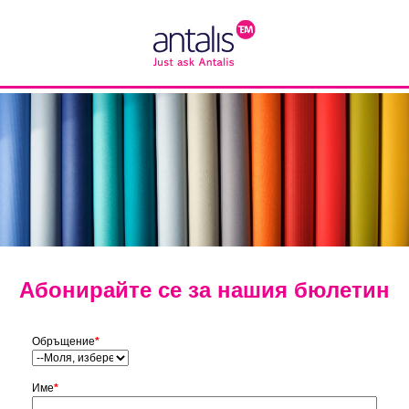
Абонирайте се за нашия бюлетин
Обръщение
*
Име
*